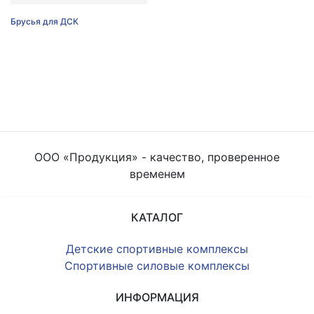
Кольца баскетбольные
Брусья для ДСК
Подвесы для боксерских
груш\мешков
Стойки для гантелей, блинов и
грифов
Рекламные материалы
ООО «Продукция» - качество, проверенное
временем
КАТАЛОГ
Детские спортивные комплексы
Спортивные силовые комплексы
ИНФОРМАЦИЯ