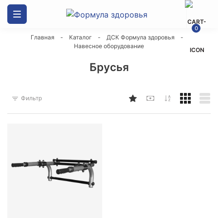
Каталог товаров
0
Главная
-
Каталог
-
ДСК Формула здоровья
-
ДСК Формула здоровья
Навесное оборудование
Брусья
Скалодромы
Фильтр
Маты гимнастические
Спортивные силовые комплексы
Канаты
Оборудование и стенды
Мешки боксерские