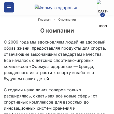
Каталог товаров
0
Главная
-
О компании
ДСК Формула здоровья
О компании
Скалодромы
С 2009 года мы вдохновляем людей на здоровый
образ жизни, предоставляя продукты для спорта,
Маты гимнастические
отвечающие высочайшим стандартам качества.
Всё началось с детских спортивно-игровых
Спортивные силовые комплексы
комплексов «Формула здоровья» — бренда,
рожденного из страсти к спорту и заботы о
будущем наших детей.
Канаты
С годами наша линия товаров только
Оборудование и стенды
расширялась, охватывая всё новые сферы: от
спортивных комплексов для взрослых до
инновационных систем хранения и
Мешки боксерские