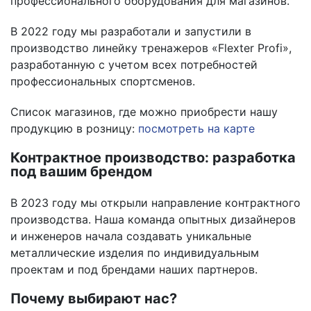
профессионального оборудования для магазинов.
Кольца баскетбольные
В 2022 году мы разработали и запустили в
производство линейку тренажеров «Flexter Profi»,
Подвесы для боксерских
разработанную с учетом всех потребностей
груш\мешков
профессиональных спортсменов.
Стойки для гантелей, блинов и
грифов
Список магазинов, где можно приобрести нашу
продукцию в розницу:
посмотреть на карте
Рекламные материалы
Контрактное производство: разработка
под вашим брендом
В 2023 году мы открыли направление контрактного
производства. Наша команда опытных дизайнеров
и инженеров начала создавать уникальные
металлические изделия по индивидуальным
проектам и под брендами наших партнеров.
Почему выбирают нас?