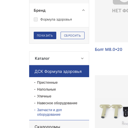
Кольца баскетбольные
Бренд
Формула здоровья
Подвесы для боксерских
груш\мешков
ПОКАЗАТЬ
СБРОСИТЬ
Стойки для гантелей, блинов и
грифов
Болт М8.0*20
Рекламные материалы
Каталог
ДСК Формула здоровья
Пристенные
Напольные
Уличные
Навесное оборудование
Запчасти и доп
оборудование
Скалодромы