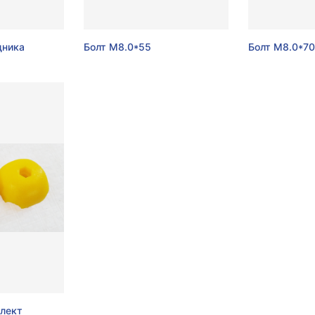
дника
Болт М8.0*55
Болт М8.0*70
лект