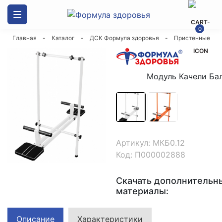
Каталог товаров
0
Главная
-
Каталог
-
ДСК Формула здоровья
-
Пристенные
ДСК Формула здоровья
Скалодромы
Модуль Качели Ба
Маты гимнастические
Спортивные силовые комплексы
Артикул: МКБ0.12
Код: П000002888
Канаты
Скачать дополнительн
Оборудование и стенды
материалы:
Мешки боксерские
Описание
Характеристики