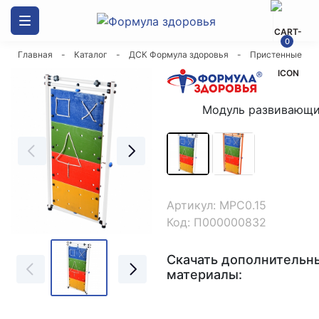
Каталог товаров
0
Главная
-
Каталог
-
ДСК Формула здоровья
-
Пристенные
ДСК Формула здоровья
Скалодромы
Модуль развивающи
Маты гимнастические
Спортивные силовые комплексы
Артикул: МРС0.15
Код: П000000832
Канаты
Скачать дополнительн
Оборудование и стенды
материалы:
Мешки боксерские