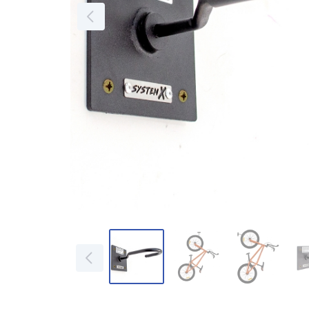
Кольца баскетбольные
Подвесы для боксерских
груш\мешков
Стойки для гантелей, блинов и
грифов
Рекламные материалы