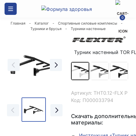
Каталог товаров
0
Главная
-
Каталог
-
Спортивные силовые комплексы
-
ДСК Формула здоровья
Турники и брусья
-
Турники настенные
Скалодромы
Турник настенный TOR F
Маты гимнастические
Спортивные силовые комплексы
Артикул: ТНТ0.12-FLX P
Канаты
Код: П000033794
Оборудование и стенды
Скачать дополнительн
материалы:
Мешки боксерские
Инструкция «Турник н