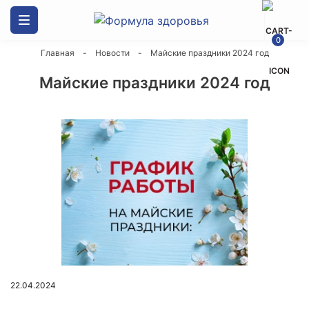
Каталог товаров
0
Главная
-
Новости
-
Майские праздники 2024 год
ДСК Формула здоровья
Майские праздники 2024 год
Скалодромы
Маты гимнастические
Спортивные силовые комплексы
Канаты
Оборудование и стенды
22.04.2024
Мешки боксерские