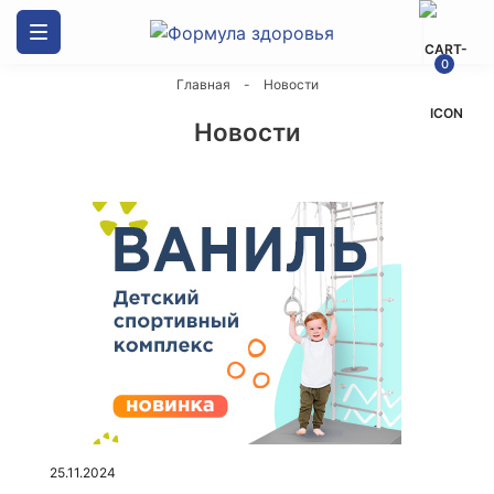
Каталог товаров
0
Главная
-
Новости
ДСК Формула здоровья
Новости
Скалодромы
Маты гимнастические
Спортивные силовые комплексы
Канаты
Оборудование и стенды
Мешки боксерские
25.11.2024