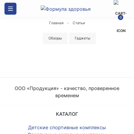
Каталог товаров
0
Главная
-
Статьи
ДСК Формула здоровья
Обзоры
Гаджеты
Скалодромы
Маты гимнастические
Спортивные силовые комплексы
ООО «Продукция» - качество, проверенное
Канаты
временем
Оборудование и стенды
КАТАЛОГ
Мешки боксерские
Детские спортивные комплексы